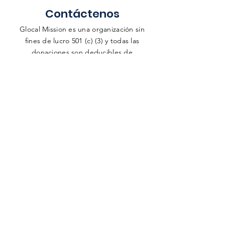
Contáctenos
Glocal Mission es una organización sin
fines de lucro 501 (c) (3) y todas las
donaciones son deducibles de
impuestos.
Plese select one or more options:
Congregational Workshops and/or
Guset-Speaking
Take a tour to a mosque, Buddhist
temple, and Hindu temple in Houston
to learn how to share your faith to a
person of another religion and/or
culture